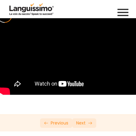
Private: Online French Course Try Out
Introduction
0/20
Bienvenue
00:47
Pratique
Conseils
01:27
Pratique
L’alphabet
02:42
Pratique
La prononciation du C
03:04
Previous
Next
Pratique