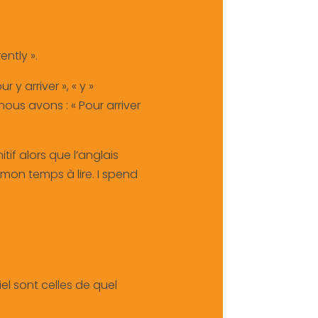
ently ».
y arriver », « y »
nous avons : « Pour arriver
tif alors que l’anglais
 mon temps à lire. I spend
uriel sont celles de quel