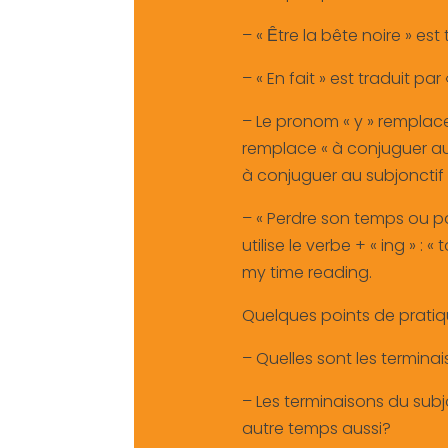
– « Ȇtre la bête noire » est
– « En fait » est traduit par
– Le pronom « y » remplace 
remplace « à conjuguer au s
à conjuguer au subjonctif ».
– « Perdre son temps ou pass
utilise le verbe + « ing » 
my time reading.
Quelques points de prati
– Quelles sont les termina
– Les terminaisons du subjonct
autre temps aussi?