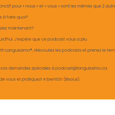
onctif pour « nous » et « vous » sont les mêmes que 2 aut
 à faire quoi?
ssiez maintenant?
ourd’hui. J’espère que ce podcast vous a plu.
h Languissimo®, réécoutez les podcasts et prenez le temp
r vos demandes spéciales à podcast@languissimo.ca.
e vous et pratiquez! A bientôt! (Bisous).