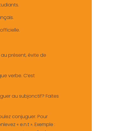
tudiants.
ançais.
fficielle.
 au présent, évite de
e verbe. C’est
uer au subjonctif? Faites
voulez conjuguer. Pour
nlevez « e.n.t ». Exemple :