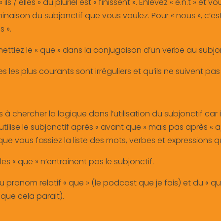
ils / elles » du pluriel est « finissent ». Enlevez « e.n.t » et 
naison du subjonctif que vous voulez. Pour « nous », c’est 
s ».
mettiez le « que » dans la conjugaison d’un verbe au subjon
es les plus courants sont irréguliers et qu’ils ne suivent 
 chercher la logique dans l’utilisation du subjonctif car il
ilise le subjonctif après « avant que » mais pas après « a
que vous fassiez la liste des mots, verbes et expressions qu
es « que » n’entrainent pas le subjonctif.
u pronom relatif « que » (le podcast que je fais) et du « 
que cela parait).