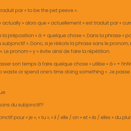
 traduit par « to be the pet peeve ».
 « actually » alors que « actuellement » est traduit par « curr
la préposition « à + quelque chose ». Dans la phrase « pour 
ubjonctif ». Donc, si je réécris la phrase sans le pronom, 
 Le pronom « y » évite ainsi de faire la répétition.
er son temps à faire quelque chose » utilise « à » + l’infini
: « to waste or spend one’s time doing something ». Je passe
que
isons du subjonctif?
if pour « je », « tu », « il / elle / on » et « ils / elles » du pl