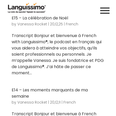
E15 – La célébration de Noël
by
Vanessa Rocket
|
20,12,25
|
French
Transcript Bonjour et bienvenue à French
with Languissimo®, le podcast en français qui
vous aidera à atteindre vos objectifs, qu’ils
soient professionnels ou personnels. Je
m’appelle Vanessa. Je suis fondatrice et PDG
de Languissimo®. J’ai hâte de passer ce
moment...
E14 – Les moments marquants de ma
semaine
by
Vanessa Rocket
|
20,12,11
|
French
Transcript Bonjour et bienvenue à French