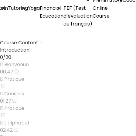
French
Store
Coac
rin
Tutoring
Yoga
Financial
TEF (Test
Online
Education
d’évaluation
Course
de français)
Course Content
Introduction
0/20
Bienvenue
00:47
Pratique
Conseils
01:27
Pratique
L’alphabet
02:42