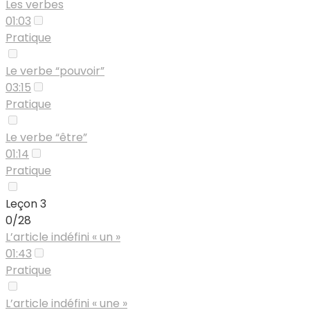
Les verbes
01:03
Pratique
Le verbe “pouvoir”
03:15
Pratique
Le verbe “être”
01:14
Pratique
Leçon 3
0/28
L’article indéfini « un »
01:43
Pratique
L’article indéfini « une »