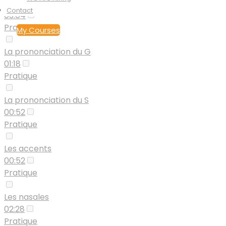
La prononciation du C
Contact
03:04
Pratique
My Courses
La prononciation du G
01:18
Pratique
La prononciation du S
00:52
Pratique
Les accents
00:52
Pratique
Les nasales
02:28
Pratique