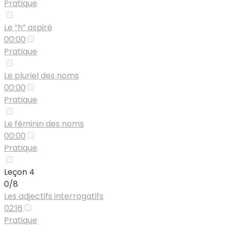
Pratique
Le “h” aspiré
00:00
Pratique
Le pluriel des noms
00:00
Pratique
Le féminin des noms
00:00
Pratique
Leçon 4
0/8
Les adjectifs interrogatifs
02:16
Pratique