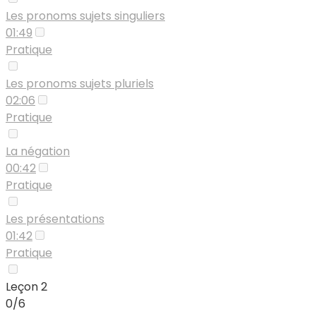
Les pronoms sujets singuliers
01:49
Pratique
Les pronoms sujets pluriels
02:06
Pratique
La négation
00:42
Pratique
Les présentations
01:42
Pratique
Leçon 2
0/6