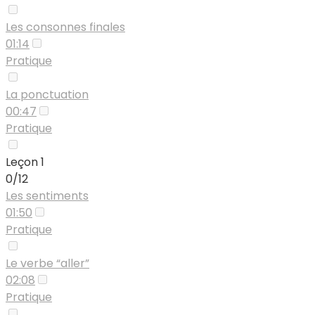
Les consonnes finales
01:14
Pratique
La ponctuation
00:47
Pratique
Leçon 1
0/12
Les sentiments
01:50
Pratique
Le verbe “aller”
02:08
Pratique