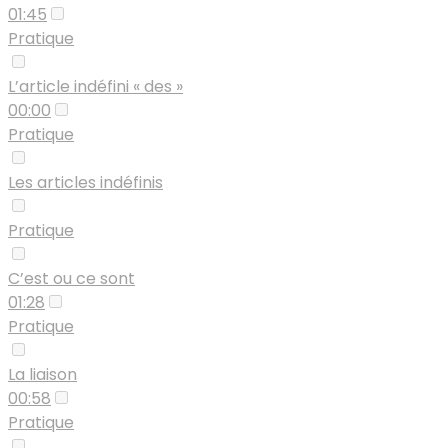
01:45
Pratique
L’article indéfini « des »
00:00
Pratique
Les articles indéfinis
Pratique
C’est ou ce sont
01:28
Pratique
La liaison
00:58
Pratique