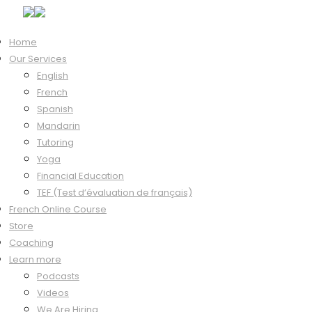
Home
Our Services
Course Content
English
Introduction
French
0/20
Spanish
Bienvenue
Mandarin
00:47
Tutoring
Pratique
Yoga
Financial Education
Conseils
TEF (Test d’évaluation de français)
01:27
French Online Course
Pratique
Store
Coaching
L’alphabet
Learn more
02:42
Podcasts
Pratique
Videos
We Are Hiring