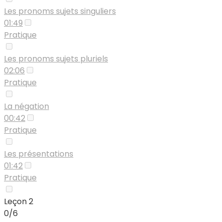
Les pronoms sujets singuliers
01:49
Pratique
Les pronoms sujets pluriels
02:06
Pratique
La négation
00:42
Pratique
Les présentations
01:42
Pratique
Leçon 2
0/6