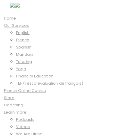
Home
Our Services
Course Content
English
Introduction
French
0/20
Spanish
Bienvenue
Mandarin
00:47
Tutoring
Pratique
Yoga
Financial Education
Conseils
TEF (Test d’évaluation de français)
01:27
French Online Course
Pratique
Store
Coaching
L’alphabet
Learn more
02:42
Podcasts
Pratique
Videos
We Are Hiring