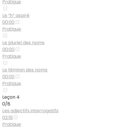
Pratique
Le “h” aspiré
00:00
Pratique
Le pluriel des noms
00:00
Pratique
Le féminin des noms
00:00
Pratique
Leçon 4
0/8
Les adjectifs interrogatifs
02:16
Pratique