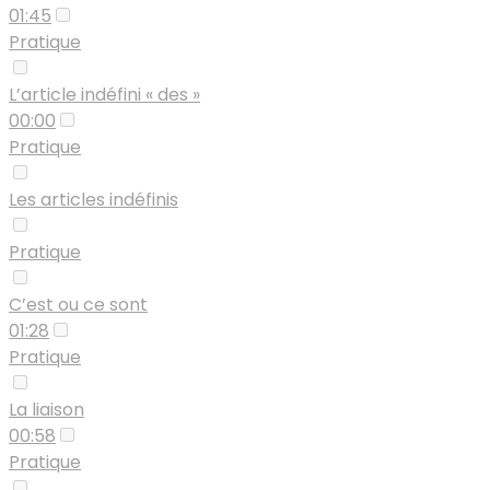
01:45
Pratique
L’article indéfini « des »
00:00
Pratique
Les articles indéfinis
Pratique
C’est ou ce sont
01:28
Pratique
La liaison
00:58
Pratique