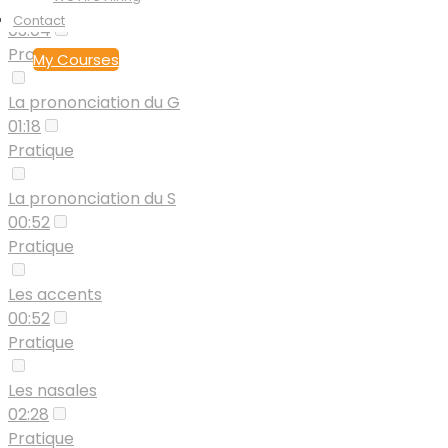
La prononciation du C
Contact
03:04
Pratique
My Courses
La prononciation du G
01:18
Pratique
La prononciation du S
00:52
Pratique
Les accents
00:52
Pratique
Les nasales
02:28
Pratique