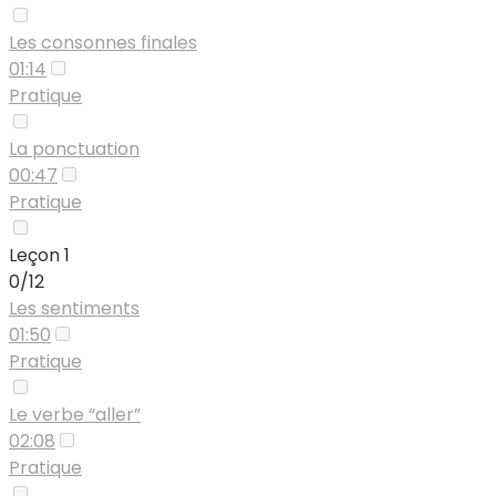
Les consonnes finales
01:14
Pratique
La ponctuation
00:47
Pratique
Leçon 1
0/12
Les sentiments
01:50
Pratique
Le verbe “aller”
02:08
Pratique