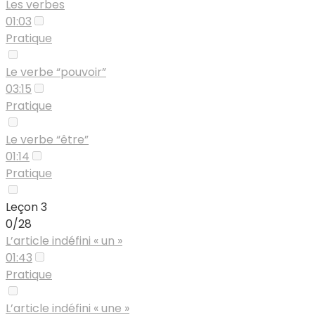
Les verbes
01:03
Pratique
Le verbe “pouvoir”
03:15
Pratique
Le verbe “être”
01:14
Pratique
Leçon 3
0/28
L’article indéfini « un »
01:43
Pratique
L’article indéfini « une »