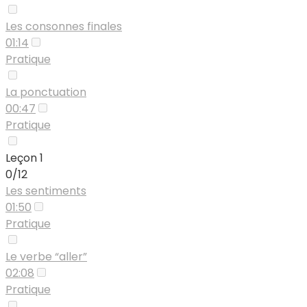
Les consonnes finales
01:14
Pratique
La ponctuation
00:47
Pratique
Leçon 1
0/12
Les sentiments
01:50
Pratique
Le verbe “aller”
02:08
Pratique