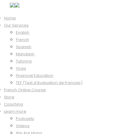
Home
Our Services
Course Content
English
Introduction
French
0/20
Spanish
Bienvenue
Mandarin
00:47
Tutoring
Pratique
Yoga
Financial Education
Conseils
TEF (Test d’évaluation de français)
01:27
French Online Course
Pratique
Store
Coaching
L’alphabet
Learn more
02:42
Podcasts
Pratique
Videos
We Are Hiring