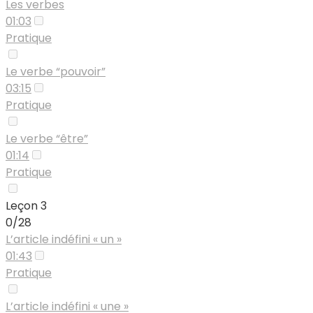
Les verbes
01:03
Pratique
Le verbe “pouvoir”
03:15
Pratique
Le verbe “être”
01:14
Pratique
Leçon 3
0/28
L’article indéfini « un »
01:43
Pratique
L’article indéfini « une »