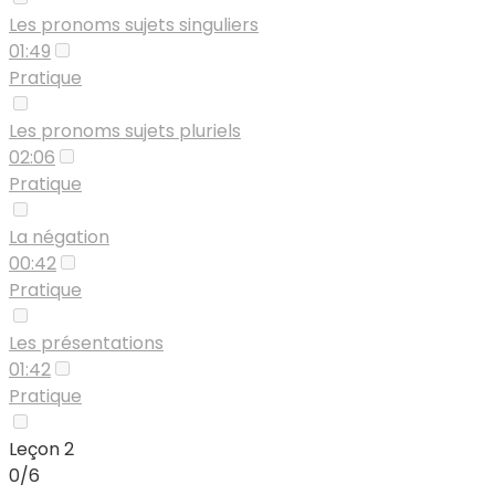
Les pronoms sujets singuliers
01:49
Pratique
Les pronoms sujets pluriels
02:06
Pratique
La négation
00:42
Pratique
Les présentations
01:42
Pratique
Leçon 2
0/6