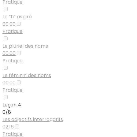
Pratique
Le “h” aspiré
00:00
Pratique
Le pluriel des noms
00:00
Pratique
Le féminin des noms
00:00
Pratique
Leçon 4
0/8
Les adjectifs interrogatifs
02:16
Pratique