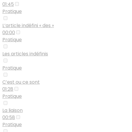
01:45
Pratique
L’article indéfini « des »
00:00
Pratique
Les articles indéfinis
Pratique
C’est ou ce sont
01:28
Pratique
La liaison
00:58
Pratique