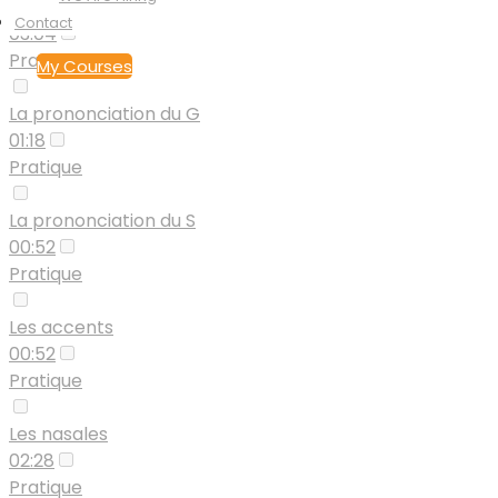
La prononciation du C
Contact
03:04
Pratique
My Courses
La prononciation du G
01:18
Pratique
La prononciation du S
00:52
Pratique
Les accents
00:52
Pratique
Les nasales
02:28
Pratique