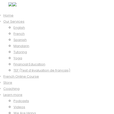
Home
Our Services
Course Content
English
Introduction
French
0/20
Spanish
Bienvenue
Mandarin
00:47
Tutoring
Pratique
Yoga
Financial Education
Conseils
TEF (Test d’évaluation de français)
01:27
French Online Course
Pratique
Store
Coaching
L’alphabet
Learn more
02:42
Podcasts
Pratique
Videos
We Are Hiring