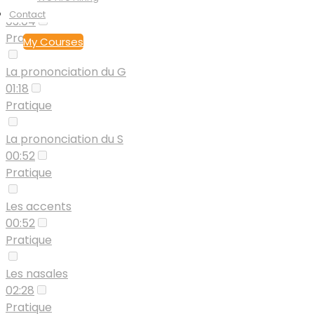
La prononciation du C
Contact
03:04
Pratique
My Courses
La prononciation du G
01:18
Pratique
La prononciation du S
00:52
Pratique
Les accents
00:52
Pratique
Les nasales
02:28
Pratique