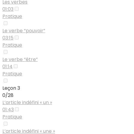
Les verbes
01:03
Pratique
Le verbe “pouvoir”
03:15
Pratique
Le verbe “être”
01:14
Pratique
Leçon 3
0/28
L’article indéfini « un »
01:43
Pratique
L’article indéfini « une »