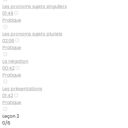
Les pronoms sujets singuliers
01:49
Pratique
Les pronoms sujets pluriels
02:06
Pratique
La négation
00:42
Pratique
Les présentations
01:42
Pratique
Leçon 2
0/6