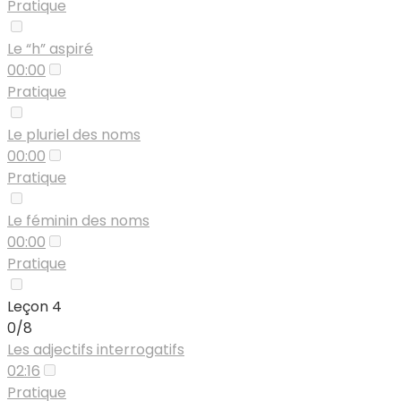
Pratique
Le “h” aspiré
00:00
Pratique
Le pluriel des noms
00:00
Pratique
Le féminin des noms
00:00
Pratique
Leçon 4
0/8
Les adjectifs interrogatifs
02:16
Pratique