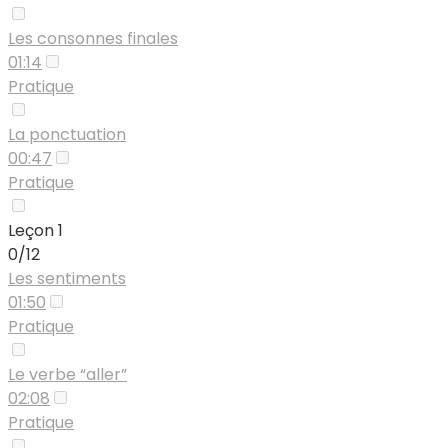
Les consonnes finales
01:14
Pratique
La ponctuation
00:47
Pratique
Leçon 1
0/12
Les sentiments
01:50
Pratique
Le verbe “aller”
02:08
Pratique