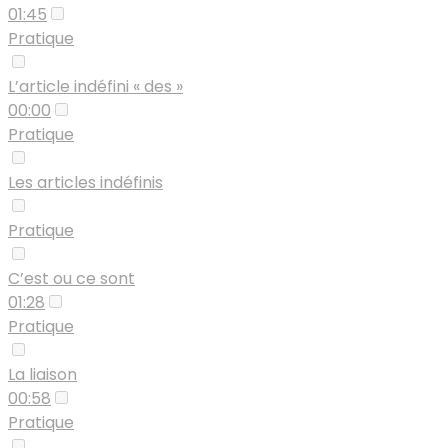
01:45
Pratique
L’article indéfini « des »
00:00
Pratique
Les articles indéfinis
Pratique
C’est ou ce sont
01:28
Pratique
La liaison
00:58
Pratique