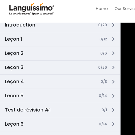
Course Content
Home
Our Servi
Introduction
0/20
Leçon 1
0/12
Leçon 2
0/6
Leçon 3
0/26
Leçon 4
0/8
Lecon 5
0/14
Test de révision #1
0/1
Leçon 6
0/14