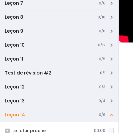
Leçon 7
0/6
Leçon 8
0/10
Leçon 9
0/6
Leçon 10
0/12
Leçon 11
0/5
Test de révision #2
0/1
Leçon 12
0/3
Leçon 13
0/4
Leçon 14
0/9
Le futur proche
00:00