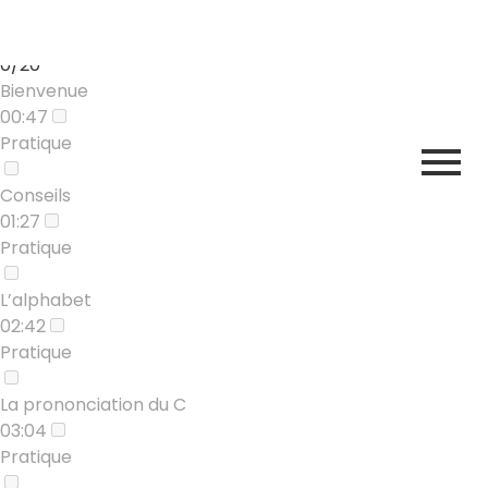
Course Content
Introduction
0/20
Bienvenue
00:47
Pratique
Conseils
01:27
Pratique
L’alphabet
02:42
Pratique
La prononciation du C
03:04
Pratique