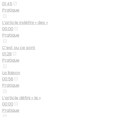
01:45
Pratique
L’article indéfini « des »
00:00
Pratique
C’est ou ce sont
01:28
Pratique
La liaison
00:58
Pratique
L’article défini « le »
00:00
Pratique