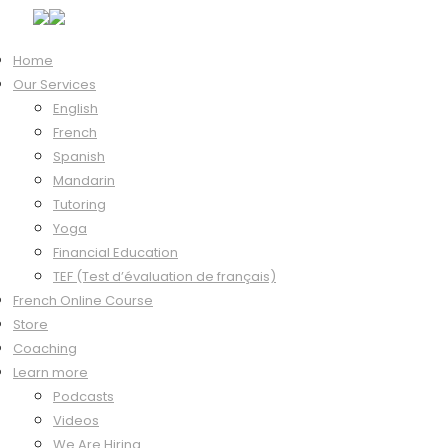
Home
Our Services
Course Content
English
Introduction
French
0/20
Spanish
Bienvenue
Mandarin
00:47
Tutoring
Pratique
Yoga
Financial Education
Conseils
TEF (Test d’évaluation de français)
01:27
French Online Course
Pratique
Store
Coaching
L’alphabet
Learn more
02:42
Podcasts
Pratique
Videos
We Are Hiring