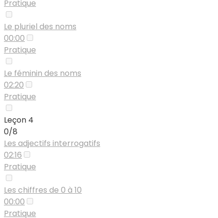
Pratique
Le pluriel des noms
00:00
Pratique
Le féminin des noms
02:20
Pratique
Leçon 4
0/8
Les adjectifs interrogatifs
02:16
Pratique
Les chiffres de 0 à 10
00:00
Pratique