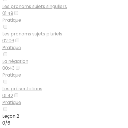
Les pronoms sujets singuliers
01:49
Pratique
Les pronoms sujets pluriels
02:06
Pratique
La négation
00:43
Pratique
Les présentations
01:42
Pratique
Leçon 2
0/6