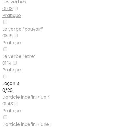
Les verbes
01:03
Pratique
Le verbe “pouvoir”
03:15
Pratique
Le verbe “être”
01:14
Pratique
Leçon 3
0/26
L’article indéfini « un »
01:43
Pratique
L’article indéfini « une »