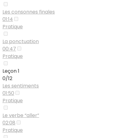
Les consonnes finales
01:14
Pratique
La ponctuation
00:47
Pratique
Leçon 1
0/12
Les sentiments
01:50
Pratique
Le verbe “aller”
02:08
Pratique