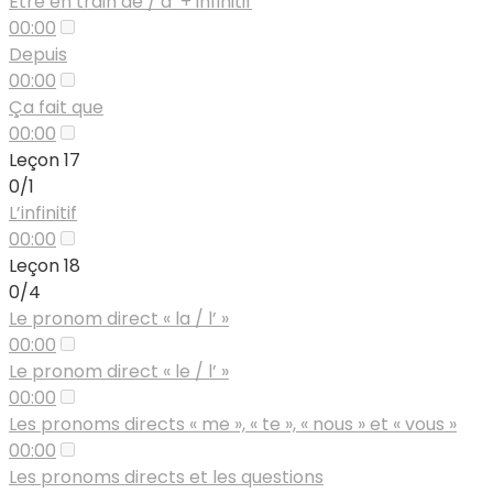
Être en train de / d’ + infinitif
00:00
Depuis
00:00
Ça fait que
00:00
Leçon 17
0/1
L’infinitif
00:00
Leçon 18
0/4
Le pronom direct « la / l’ »
00:00
Le pronom direct « le / l’ »
00:00
Les pronoms directs « me », « te », « nous » et « vous »
00:00
Les pronoms directs et les questions