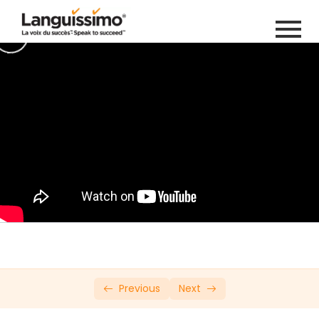
Private: Online French Course (Copy 4)
Introduction
0/20
Leçon 1
0/12
Leçon 2
0/6
Leçon 3
0/26
Leçon 4
0/8
Lecon 5
0/14
Test de révision #1
0/1
Previous
Next
Leçon 6
0/14