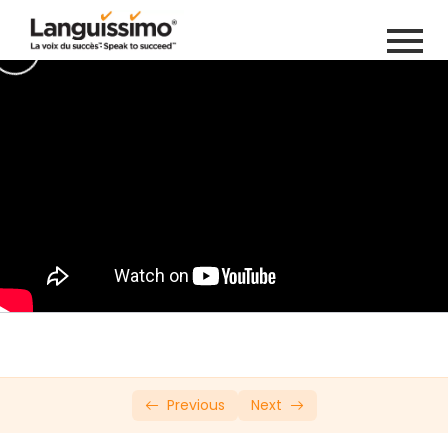
Private: Online French Course (Copy 4)
Introduction
0/20
Leçon 1
0/12
Leçon 2
0/6
Leçon 3
0/26
Leçon 4
0/8
Lecon 5
0/14
Test de révision #1
0/1
Previous
Next
Leçon 6
0/14