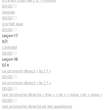
Être en train de / d’ + infinitif
00:00
Depuis
00:00
Ça fait que
00:00
Leçon 17
0/1
L’infinitif
00:00
Leçon 18
0/4
Le pronom direct « la / l’ »
00:00
Le pronom direct « le / l’ »
00:00
Les pronoms directs « me », « te », « nous » et « vous »
00:00
Les pronoms directs et les questions