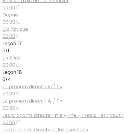
Être en train de / d’ + infinitif
00:00
Depuis
00:00
Ça fait que
00:00
Leçon 17
0/1
L’infinitif
00:00
Leçon 18
0/4
Le pronom direct « la / l’ »
00:00
Le pronom direct « le / l’ »
00:00
Les pronoms directs « me », « te », « nous » et « vous »
00:00
Les pronoms directs et les questions