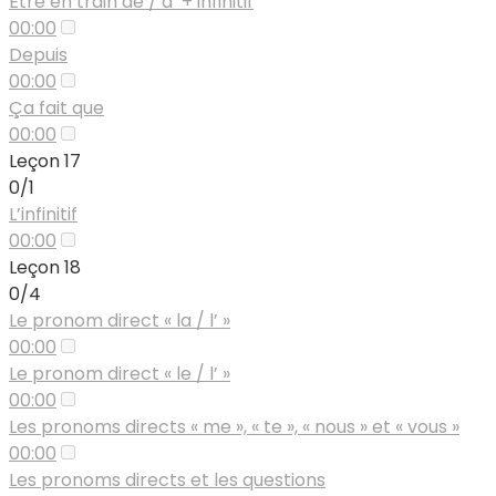
Être en train de / d’ + infinitif
00:00
Depuis
00:00
Ça fait que
00:00
Leçon 17
0/1
L’infinitif
00:00
Leçon 18
0/4
Le pronom direct « la / l’ »
00:00
Le pronom direct « le / l’ »
00:00
Les pronoms directs « me », « te », « nous » et « vous »
00:00
Les pronoms directs et les questions