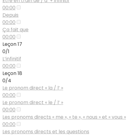
Être en train de / d’ + infinitif
00:00
Depuis
00:00
Ça fait que
00:00
Leçon 17
0/1
L’infinitif
00:00
Leçon 18
0/4
Le pronom direct « la / l’ »
00:00
Le pronom direct « le / l’ »
00:00
Les pronoms directs « me », « te », « nous » et « vous »
00:00
Les pronoms directs et les questions