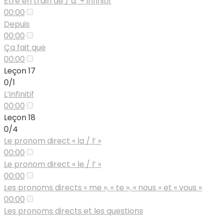
Être en train de / d’ + infinitif
00:00
Depuis
00:00
Ça fait que
00:00
Leçon 17
0/1
L’infinitif
00:00
Leçon 18
0/4
Le pronom direct « la / l’ »
00:00
Le pronom direct « le / l’ »
00:00
Les pronoms directs « me », « te », « nous » et « vous »
00:00
Les pronoms directs et les questions