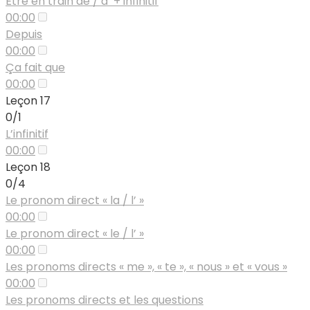
Être en train de / d’ + infinitif
00:00
Depuis
00:00
Ça fait que
00:00
Leçon 17
0/1
L’infinitif
00:00
Leçon 18
0/4
Le pronom direct « la / l’ »
00:00
Le pronom direct « le / l’ »
00:00
Les pronoms directs « me », « te », « nous » et « vous »
00:00
Les pronoms directs et les questions